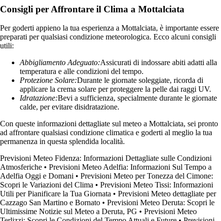
Consigli per Affrontare il Clima a Mottalciata
Per goderti appieno la tua esperienza a Mottalciata, è importante essere
preparati per qualsiasi condizione meteorologica. Ecco alcuni consigli
utili:
Abbigliamento Adeguato:
Assicurati di indossare abiti adatti alla
temperatura e alle condizioni del tempo.
Protezione Solare:
Durante le giornate soleggiate, ricorda di
applicare la crema solare per proteggere la pelle dai raggi UV.
Idratazione:
Bevi a sufficienza, specialmente durante le giornate
calde, per evitare disidratazione.
Con queste informazioni dettagliate sul meteo a Mottalciata, sei pronto
ad affrontare qualsiasi condizione climatica e goderti al meglio la tua
permanenza in questa splendida località.
Previsioni Meteo Fidenza: Informazioni Dettagliate sulle Condizioni
Atmosferiche
•
Previsioni Meteo Adelfia: Informazioni Sul Tempo a
Adelfia Oggi e Domani
•
Previsioni Meteo per Tonezza del Cimone:
Scopri le Variazioni del Clima
•
Previsioni Meteo Tissi: Informazioni
Utili per Pianificare la Tua Giornata
•
Previsioni Meteo dettagliate per
Cazzago San Martino e Bornato
•
Previsioni Meteo Deruta: Scopri le
Ultimissime Notizie sul Meteo a Deruta, PG
•
Previsioni Meteo
Terlizzi: Scopri le Condizioni del Tempo Attuali e Future
•
Previsioni