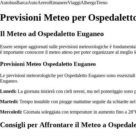
Autobus
Barca
Auto
Aereo
Rimanere
Viaggi
Albergo
Treno
Previsioni Meteo per Ospedalet
Il Meteo ad Ospedaletto Euganeo
Essere sempre aggiornati sulle previsioni meteorologiche è fondamentale 
è importante conoscere il meteo atteso per poter organizzare al meglio le 
Previsioni Meteo Ospedaletto Euganeo
Le previsioni meteorologiche per Ospedaletto Euganeo sono essenziali pe
Euganeo.
Lunedì:
La giornata inizierà con cieli sereni, ma nel pomeriggio sono p
Martedì:
Tempo instabile con piogge mattutine seguite da schiarite n
Mercoledì:
Giornata soleggiata con temperature in aumento fino a 28°C
Consigli per Affrontare il Meteo a Ospedal