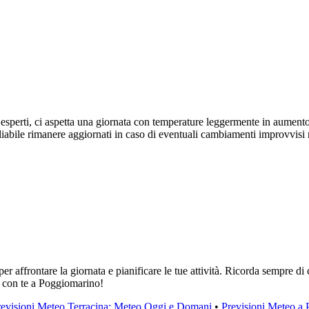
esperti, ci aspetta una giornata con temperature leggermente in aumento
liabile rimanere aggiornati in caso di eventuali cambiamenti improvvisi
 affrontare la giornata e pianificare le tue attività. Ricorda sempre di c
a con te a Poggiomarino!
revisioni Meteo Terracina: Meteo Oggi e Domani
•
Previsioni Meteo a 