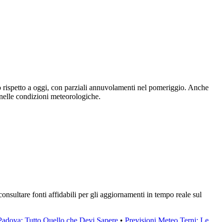
 rispetto a oggi, con parziali annuvolamenti nel pomeriggio. Anche
 nelle condizioni meteorologiche.
onsultare fonti affidabili per gli aggiornamenti in tempo reale sul
Padova: Tutto Quello che Devi Sapere
•
Previsioni Meteo Terni: Le