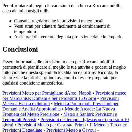
Per affrontare al meglio le variazioni del clima a Roccamandolfi,
ecco alcuni consigli utili:
Consulta regolarmente le previsioni meteo locali
Vesti strati per adattarti facilmente ai cambiamenti di
temperatura
Assicurati di avere unadeguata protezione dalle intemperie
Conclusioni
Essere informati sulle previsioni meteo per Roccamandolfi ti
permetterà di pianificare al meglio le tue attività e goderti al meglio
tutto ciò che questa splendida località ha da offrire. Ricorda, la
sicurezza è la priorità, quindi assicurati di essere preparato per
qualsiasi condizione atmosferica.
Previsioni Meteo per Pomigliano dArco, Napoli
•
Previsioni meteo
per Marcianise: Domani e per i Prossimi 15 Giorni
•
Previsioni
Meteo a Fiastra e dintorni
•
Meteo a Pontremoli: Previsioni per
Domani e Analisi Approfondita
•
Metodo Arcade: La Nuova
Frontiera del Meteo Precisione
•
Meteo a Sanluri: Previsioni e
Temporali Previsti
•
Previsioni del tempo a Iglesias per i prossimi 10
giorni
•
Previsioni Meteo per Casorate Primo
•
Il Meteo a Tarcento:
Previsioni Dettagliate
•
Previsioni Meteo a Cavour
•