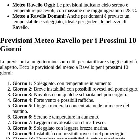
Meteo Ravello Oggi:
Le previsioni indicano cielo sereno e
temperature piacevoli, con massime che raggiungeranno i 28°C.
Meteo a Ravello Domani:
Anche per domani è previsto un
tempo stabile e soleggiato, ideale per godersi le bellezze di
Ravello.
Previsioni Meteo Ravello per i Prossimi 10
Giorni
Le previsioni a lungo termine sono utili per pianificare viaggi e attività
allaperto. Ecco le previsioni del meteo a Ravello per i prossimi 10
giorni:
Giorno 1:
Soleggiato, con temperature in aumento.
Giorno 2:
Breve instabilità con possibili rovesci nel pomeriggio.
Giorno 3:
Nuvoloso con qualche schiarita nel pomeriggio.
Giorno 4:
Forte vento e possibili raffiche.
Giorno 5:
Pioggia moderata concentrata nelle prime ore del
mattino.
Giorno 6:
Sereno e temperature in aumento.
Giorno 7:
Leggera nuvolosità con clima fresco.
Giorno 8:
Soleggiato con leggera brezza marina.
Giorno 9:
Instabilità con possibili rovesci nel pomeriggio.