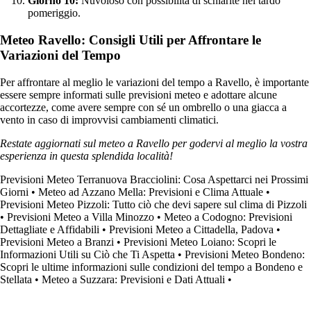
Giorno 10:
Nuvoloso con possibilità di schiarite nel tardo
pomeriggio.
Meteo Ravello: Consigli Utili per Affrontare le
Variazioni del Tempo
Per affrontare al meglio le variazioni del tempo a Ravello, è importante
essere sempre informati sulle previsioni meteo e adottare alcune
accortezze, come avere sempre con sé un ombrello o una giacca a
vento in caso di improvvisi cambiamenti climatici.
Restate aggiornati sul meteo a Ravello per godervi al meglio la vostra
esperienza in questa splendida località!
Previsioni Meteo Terranuova Bracciolini: Cosa Aspettarci nei Prossimi
Giorni
•
Meteo ad Azzano Mella: Previsioni e Clima Attuale
•
Previsioni Meteo Pizzoli: Tutto ciò che devi sapere sul clima di Pizzoli
•
Previsioni Meteo a Villa Minozzo
•
Meteo a Codogno: Previsioni
Dettagliate e Affidabili
•
Previsioni Meteo a Cittadella, Padova
•
Previsioni Meteo a Branzi
•
Previsioni Meteo Loiano: Scopri le
Informazioni Utili su Ciò che Ti Aspetta
•
Previsioni Meteo Bondeno:
Scopri le ultime informazioni sulle condizioni del tempo a Bondeno e
Stellata
•
Meteo a Suzzara: Previsioni e Dati Attuali
•