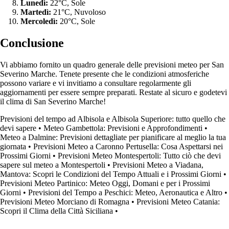
Lunedì:
22°C, Sole
Martedì:
21°C, Nuvoloso
Mercoledì:
20°C, Sole
Conclusione
Vi abbiamo fornito un quadro generale delle previsioni meteo per San
Severino Marche. Tenete presente che le condizioni atmosferiche
possono variare e vi invitiamo a consultare regolarmente gli
aggiornamenti per essere sempre preparati. Restate al sicuro e godetevi
il clima di San Severino Marche!
Previsioni del tempo ad Albisola e Albisola Superiore: tutto quello che
devi sapere
•
Meteo Gambettola: Previsioni e Approfondimenti
•
Meteo a Dalmine: Previsioni dettagliate per pianificare al meglio la tua
giornata
•
Previsioni Meteo a Caronno Pertusella: Cosa Aspettarsi nei
Prossimi Giorni
•
Previsioni Meteo Montespertoli: Tutto ciò che devi
sapere sul meteo a Montespertoli
•
Previsioni Meteo a Viadana,
Mantova: Scopri le Condizioni del Tempo Attuali e i Prossimi Giorni
•
Previsioni Meteo Partinico: Meteo Oggi, Domani e per i Prossimi
Giorni
•
Previsioni del Tempo a Peschici: Meteo, Aeronautica e Altro
•
Previsioni Meteo Morciano di Romagna
•
Previsioni Meteo Catania:
Scopri il Clima della Città Siciliana
•