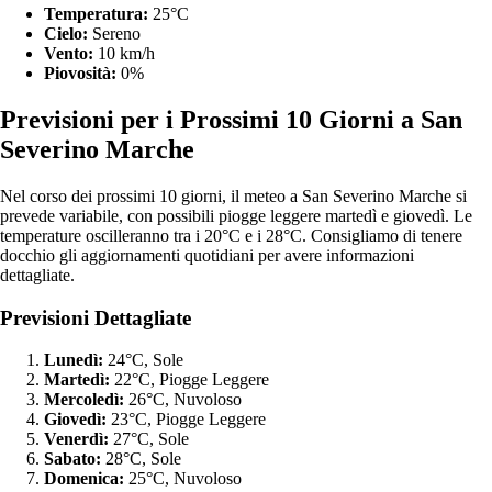
Temperatura:
25°C
Cielo:
Sereno
Vento:
10 km/h
Piovosità:
0%
Previsioni per i Prossimi 10 Giorni a San
Severino Marche
Nel corso dei prossimi 10 giorni, il meteo a San Severino Marche si
prevede variabile, con possibili piogge leggere martedì e giovedì. Le
temperature oscilleranno tra i 20°C e i 28°C. Consigliamo di tenere
docchio gli aggiornamenti quotidiani per avere informazioni
dettagliate.
Previsioni Dettagliate
Lunedì:
24°C, Sole
Martedì:
22°C, Piogge Leggere
Mercoledì:
26°C, Nuvoloso
Giovedì:
23°C, Piogge Leggere
Venerdì:
27°C, Sole
Sabato:
28°C, Sole
Domenica:
25°C, Nuvoloso