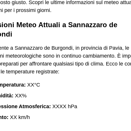
posto giusto. Scopri le ultime informazioni sul meteo attua
i per i prossimi giorni.
sioni Meteo Attuali a Sannazzaro de
ondi
nte a Sannazzaro de Burgondi, in provincia di Pavia, le
oni meteorologiche sono in continuo cambiamento. È imp
reparati per affrontare qualsiasi tipo di clima. Ecco le co
e le temperature registrate:
mperatura:
XX°C
idità:
XX%
essione Atmosferica:
XXXX hPa
nto:
XX km/h