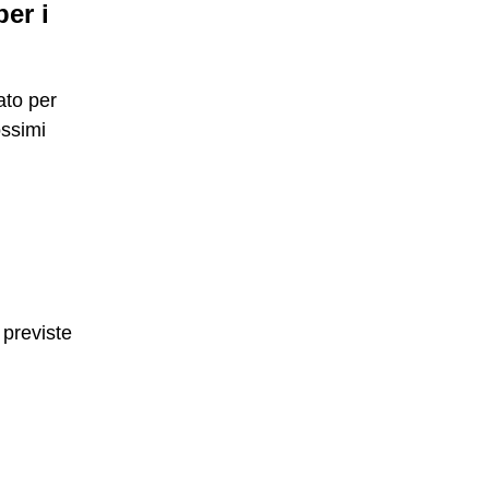
er i
ato per
ossimi
 previste