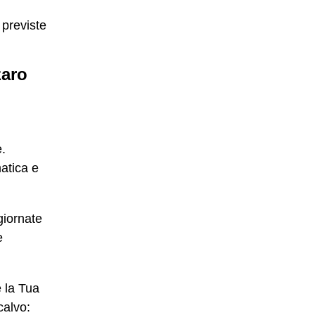
 previste
zaro
e.
atica e
giornate
e
 la Tua
calvo: