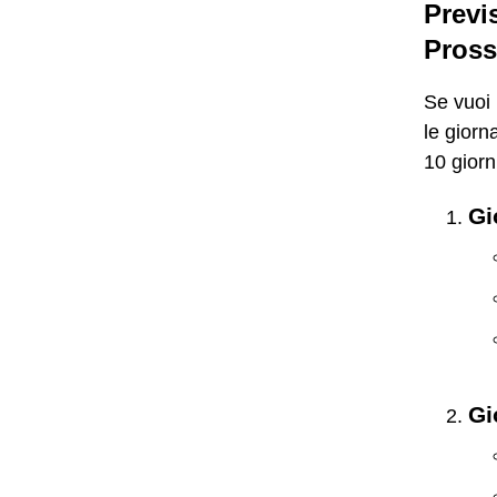
Previ
Pross
Se vuoi 
le giorn
10 gior
Gi
Gi