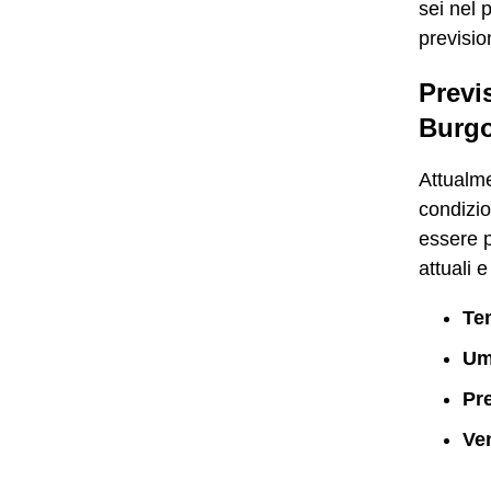
sei nel 
prevision
Previ
Burg
Attualme
condizi
essere p
attuali 
Te
Um
Pr
Ve