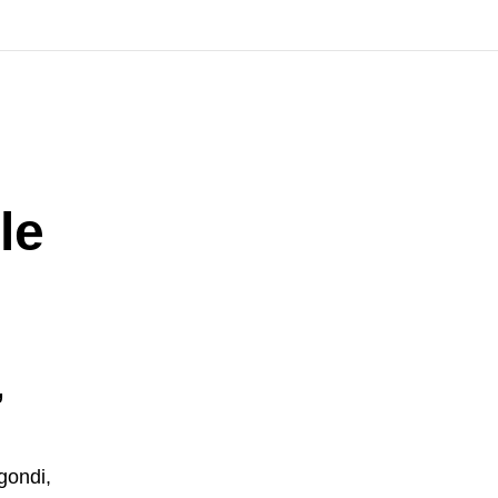
le
,
gondi,