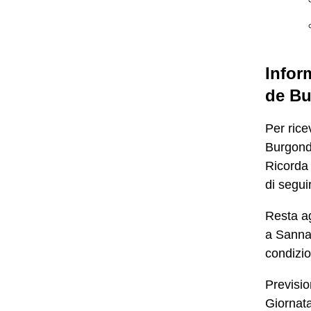
Infor
de Bu
Per ric
Burgondi
Ricorda 
di segui
Resta ag
a Sannaz
condizio
Previsio
Giornat