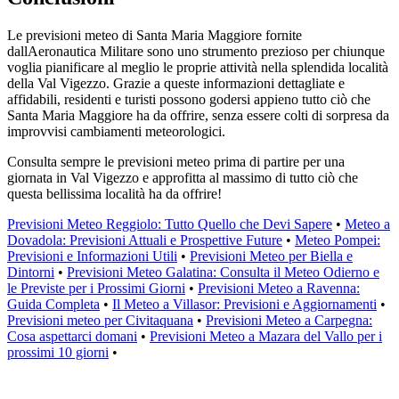
Le previsioni meteo di Santa Maria Maggiore fornite
dallAeronautica Militare sono uno strumento prezioso per chiunque
voglia pianificare al meglio le proprie attività nella splendida località
della Val Vigezzo. Grazie a queste informazioni dettagliate e
affidabili, residenti e turisti possono godersi appieno tutto ciò che
Santa Maria Maggiore ha da offrire, senza essere colti di sorpresa da
improvvisi cambiamenti meteorologici.
Consulta sempre le previsioni meteo prima di partire per una
giornata in Val Vigezzo e approfitta al massimo di tutto ciò che
questa bellissima località ha da offrire!
Previsioni Meteo Reggiolo: Tutto Quello che Devi Sapere
•
Meteo a
Dovadola: Previsioni Attuali e Prospettive Future
•
Meteo Pompei:
Previsioni e Informazioni Utili
•
Previsioni Meteo per Biella e
Dintorni
•
Previsioni Meteo Galatina: Consulta il Meteo Odierno e
le Previste per i Prossimi Giorni
•
Previsioni Meteo a Ravenna:
Guida Completa
•
Il Meteo a Villasor: Previsioni e Aggiornamenti
•
Previsioni meteo per Civitaquana
•
Previsioni Meteo a Carpegna:
Cosa aspettarci domani
•
Previsioni Meteo a Mazara del Vallo per i
prossimi 10 giorni
•