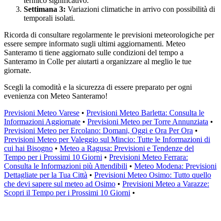
termico significativo.
Settimana 3:
Variazioni climatiche in arrivo con possibilità di
temporali isolati.
Ricorda di consultare regolarmente le previsioni meteorologiche per
essere sempre informato sugli ultimi aggiornamenti. Meteo
Santeramo ti tiene aggiornato sulle condizioni del tempo a
Santeramo in Colle per aiutarti a organizzare al meglio le tue
giornate.
Scegli la comodità e la sicurezza di essere preparato per ogni
evenienza con Meteo Santeramo!
Previsioni Meteo Varese
•
Previsioni Meteo Barletta: Consulta le
Informazioni Aggiornate
•
Previsioni Meteo per Torre Annunziata
•
Previsioni Meteo per Ercolano: Domani, Oggi e Ora Per Ora
•
Previsioni Meteo per Valeggio sul Mincio: Tutte le Informazioni di
cui hai Bisogno
•
Meteo a Ragusa: Previsioni e Tendenze del
Tempo per i Prossimi 10 Giorni
•
Previsioni Meteo Ferrara:
Consulta le Informazioni più Attendibili
•
Meteo Modena: Previsioni
Dettagliate per la Tua Città
•
Previsioni Meteo Osimo: Tutto quello
che devi sapere sul meteo ad Osimo
•
Previsioni Meteo a Varazze:
Scopri il Tempo per i Prossimi 10 Giorni
•