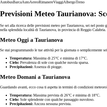
Autobus
Barca
Auto
Aereo
Rimanere
Viaggi
Albergo
Treno
Previsioni Meteo Taurianova: Sc
Se sei alla ricerca delle previsioni meteo per Taurianova, sei nel posto 
nella splendida località di Taurianova, in provincia di Reggio Calabria.
Meteo Oggi a Taurianova
Se stai programmando le tue attività per la giornata o semplicemente sei
Temperatura:
Massima di 25°C e minima di 17°C.
Cielo:
Prevalenza di sole con qualche nuvola sparsa.
Precipitazioni:
Assenza di piogge.
Meteo Domani a Taurianova
Guardando avanti, ecco cosa ti aspetta in termini di condizioni meteor
Temperatura:
Massima prevista di 26°C e minima di 18°C.
Cielo:
Sole splendente con qualche passaggio nuvoloso.
Precipitazioni:
Ancora nessuna prevista.