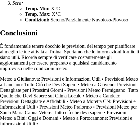
Sera:
Temp. Min:
X°C
Temp. Max:
X°C
Condizioni:
Sereno/Parzialmente Nuvoloso/Piovoso
Conclusioni
È fondamentale tenere docchio le previsioni del tempo per pianificare
al meglio le tue attività a Troina. Speriamo che le informazioni fornite ti
siano utili. Ricorda sempre di verificare costantemente gli
aggiornamenti per essere preparato a qualsiasi cambiamento
improvviso nelle condizioni meteo.
Meteo a Giulianova: Previsioni e Informazioni Utili
•
Previsioni Meteo
a Lanciano: Tutto Ciò che Devi Sapere
•
Meteo a Giaveno: Previsioni
Dettagliate per i Prossimi Giorni
•
Previsioni Meteo Fermignano: Tutto
Quello che Devi Sapere sul Clima Locale
•
Meteo a Candelo:
Previsioni Dettagliate e Affidabili
•
Meteo a Moretta CN: Previsioni e
Informazioni Utili
•
Previsioni Meteo Pralormo
•
Previsioni Meteo per
Santa Maria Capua Vetere: Tutto ciò che devi sapere
•
Previsioni
Meteo a Bitti: Oggi e Domani
•
Meteo a Portocannone: Previsioni e
Informazioni Utili
•