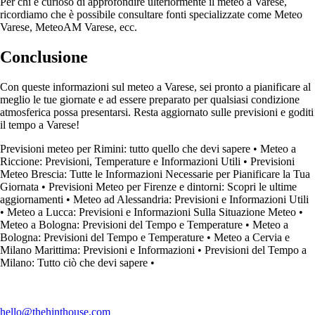
Per chi è curioso di approfondire ulteriormente il meteo a Varese,
ricordiamo che è possibile consultare fonti specializzate come Meteo
Varese, MeteoAM Varese, ecc.
Conclusione
Con queste informazioni sul meteo a Varese, sei pronto a pianificare al
meglio le tue giornate e ad essere preparato per qualsiasi condizione
atmosferica possa presentarsi. Resta aggiornato sulle previsioni e goditi
il tempo a Varese!
Previsioni meteo per Rimini: tutto quello che devi sapere
•
Meteo a
Riccione: Previsioni, Temperature e Informazioni Utili
•
Previsioni
Meteo Brescia: Tutte le Informazioni Necessarie per Pianificare la Tua
Giornata
•
Previsioni Meteo per Firenze e dintorni: Scopri le ultime
aggiornamenti
•
Meteo ad Alessandria: Previsioni e Informazioni Utili
•
Meteo a Lucca: Previsioni e Informazioni Sulla Situazione Meteo
•
Meteo a Bologna: Previsioni del Tempo e Temperature
•
Meteo a
Bologna: Previsioni del Tempo e Temperature
•
Meteo a Cervia e
Milano Marittima: Previsioni e Informazioni
•
Previsioni del Tempo a
Milano: Tutto ciò che devi sapere
•
hello@thehinthouse.com