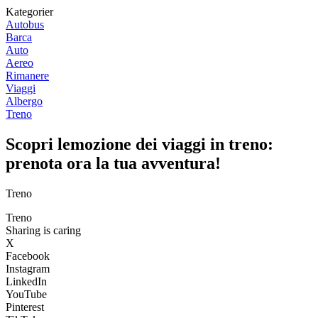
Kategorier
Autobus
Barca
Auto
Aereo
Rimanere
Viaggi
Albergo
Treno
Scopri lemozione dei viaggi in treno:
prenota ora la tua avventura!
Treno
Treno
Sharing is caring
X
Facebook
Instagram
LinkedIn
YouTube
Pinterest